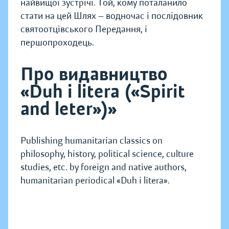
найвищої зустрічі. Той, кому поталанило
стати на цей Шлях — водночас і послідовник
святоотцівського Передання, і
першопроходець.
Про видавництво
«Duh i litera («Spirit
and leter»)»
Publishing humanitarian classics on
philosophy, history, political science, culture
studies, etc. by foreign and native authors,
humanitarian periodical «Duh i litera».