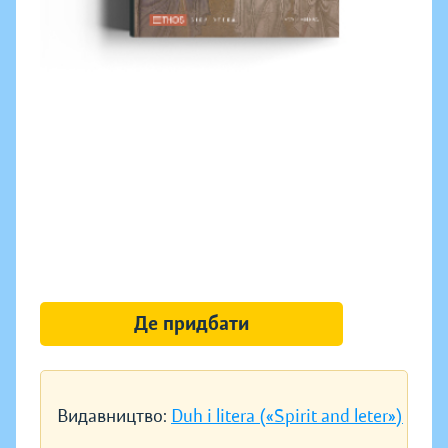
Де придбати
Видавництво:
Duh i litera («Spirit and leter»)