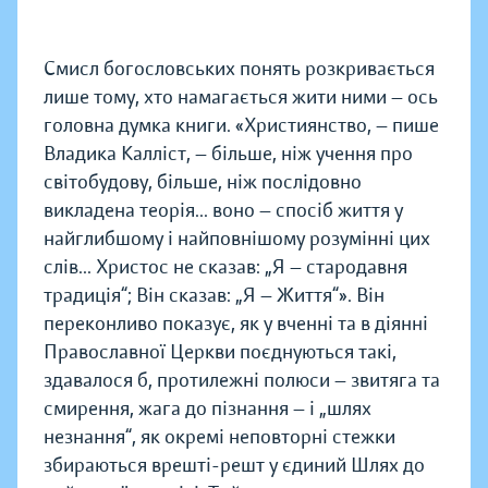
Смисл богословських понять розкривається
лише тому, хто намагається жити ними — ось
головна думка книги. «Християнство, — пише
Владика Калліст, — більше, ніж учення про
світобудову, більше, ніж послідовно
викладена теорія... воно — спосіб життя у
найглибшому і найповнішому розумінні цих
слів... Христос не сказав: „Я — стародавня
традиція“; Він сказав: „Я — Життя“». Він
переконливо показує, як у вченні та в діянні
Православної Церкви поєднуються такі,
здавалося б, протилежні полюси — звитяга та
смирення, жага до пізнання — і „шлях
незнання“, як окремі неповторні стежки
збираються врешті-решт у єдиний Шлях до