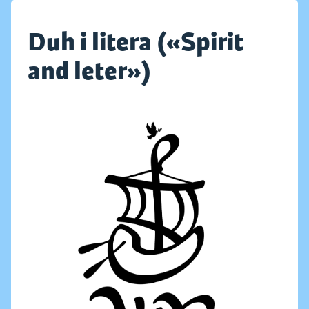
Duh i litera («Spirit
and leter»)