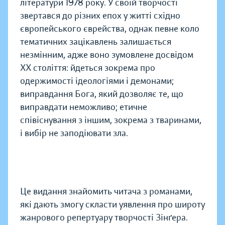
літератури 1978 року. У своїй творчості
звертався до різних епох у житті східно
європейського єврейства, однак певне коло
тематичних зацікавлень залишається
незмінним, адже воно зумовлене досвідом
ХХ століття: йдеться зокрема про
одержимості ідеологіями і демонами;
виправдання Бога, який дозволяє те, що
виправдати неможливо; етичне
співіснування з іншим, зокрема з тваринами,
і вибір не заподіювати зла.
Це видання знайомить читача з романами,
які дають змогу скласти уявлення про широту
жанрового репертуару творчості Зінґера.