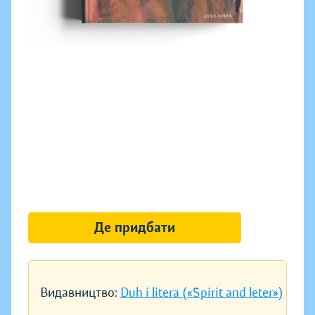
Де придбати
Видавництво:
Duh i litera («Spirit and leter»)