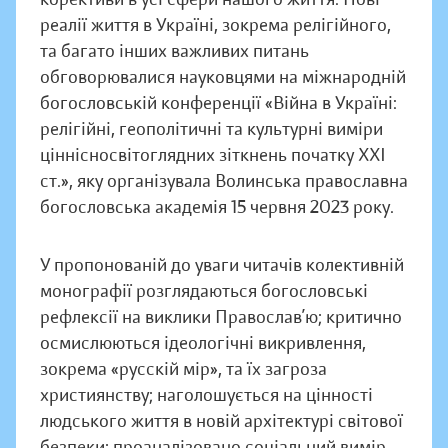
реалії життя в Україні, зокрема релігійного,
та багато інших важливих питань
обговорювалися науковцями на міжнародній
богословській конференції «Війна в Україні:
релігійні, геополітичні та культурні виміри
ціннісносвітоглядних зіткнень початку ХХІ
ст.», яку організувала Волинська православна
богословська академія 15 червня 2023 року.
У пропонованій до уваги читачів колективній
монографії розглядаються богословські
рефлексії на виклики Православ’ю; критично
осмислюються ідеологічні викривлення,
зокрема «русскій мір», та їх загроза
християнству; наголошується на цінності
людського життя в новій архітектурі світової
безпеки; проаналізовано соціальний вимір