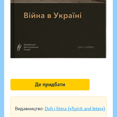
Де придбати
Видавництво:
Duh i litera («Spirit and leter»)