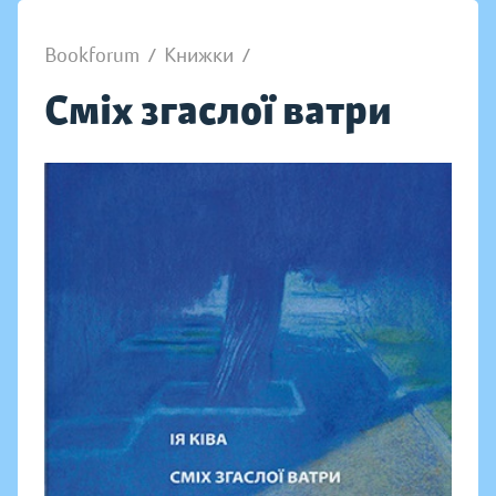
Bookforum
/
Книжки
/
Сміх згаслої ватри