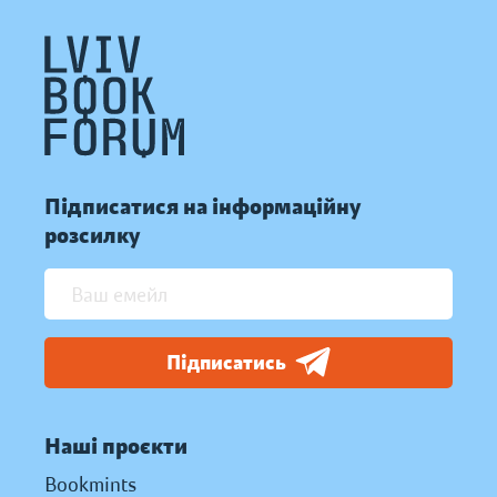
Підписатися на інформаційну
розсилку
Підписатись
Наші проєкти
Bookmints