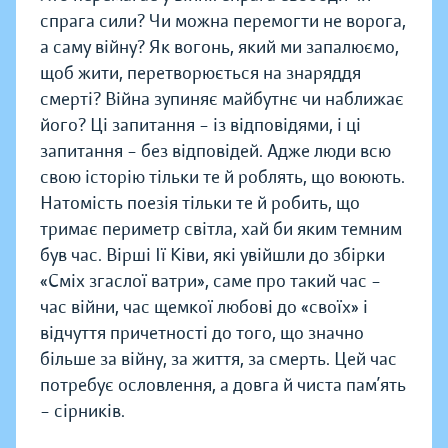
спрага сили? Чи можна перемогти не ворога,
а саму війну? Як вогонь, який ми запалюємо,
щоб жити, перетворюється на знаряддя
смерті? Війна зупиняє майбутнє чи наближає
його? Ці запитання – із відповідями, і ці
запитання – без відповідей. Адже люди всю
свою історію тільки те й роблять, що воюють.
Натомість поезія тільки те й робить, що
тримає периметр світла, хай би яким темним
був час. Вірші Ії Ківи, які увійшли до збірки
«Сміх згаслої ватри», саме про такий час –
час війни, час щемкої любові до «своїх» і
відчуття причетності до того, що значно
більше за війну, за життя, за смерть. Цей час
потребує ословлення, а довга й чиста пам’ять
– сірників.