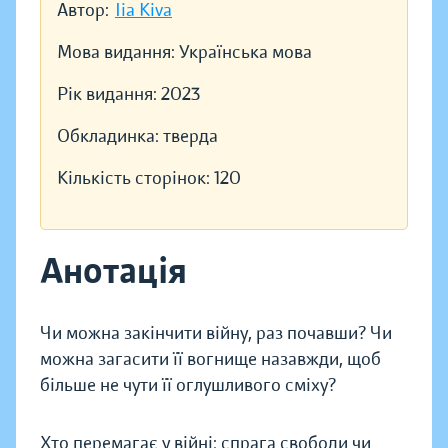
Автор:
Iia Kiva
Мова видання:
Українська мова
Рік видання:
2023
Обкладинка:
тверда
Кількість сторінок:
120
Анотація
Чи можна закінчити війну, раз почавши? Чи
можна загасити її вогнище назавжди, щоб
більше не чути її оглушливого сміху?
Хто перемагає у війні: спрага свободи чи