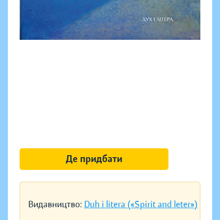
Де придбати
Видавництво:
Duh i litera («Spirit and leter»)