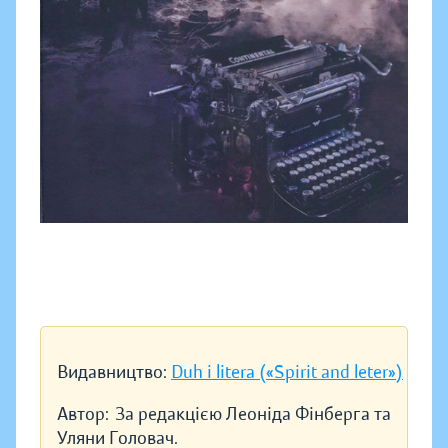
Видавництво:
Duh i litera («Spirit and leter»)
Автор:
За редакцією Леоніда Фінберга та
Уляни Головач.