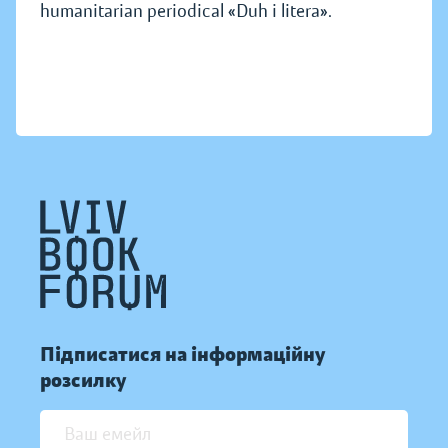
humanitarian periodical «Duh i litera».
Підписатися на інформаційну
розсилку