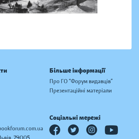
кти
Більше інформації
Про ГО “Форум видавців”
Презентаційні матеріали
Соціальні мережі
ookforum.com.ua
Львів, 79005,