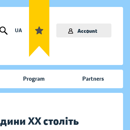
UA
Account
Program
Partners
едини ХХ століть