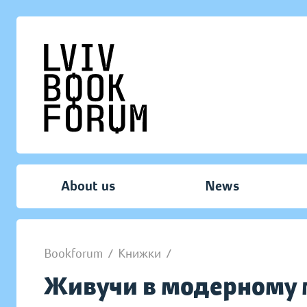
About us
News
Bookforum
/
Книжки
/
Живучи в модерному мі