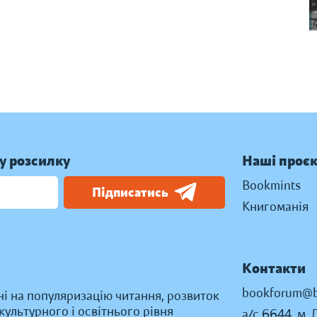
у розсилку
Наші проє
Bookmints
Підписатись
Книгоманія
Контакти
bookforum@b
ні на популяризацію читання, розвиток
ультурного і освітнього рівня
а/с 6644, м. 