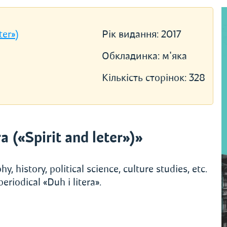
ter»)
Рік видання:
2017
Обкладинка:
м'яка
Кількість сторінок:
328
 («Spirit and leter»)»
, history, political science, culture studies, etc.
riodical «Duh i litera».