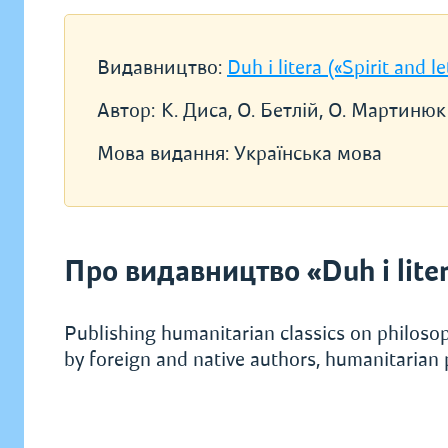
Видавництво:
Duh i litera («Spirit and le
Автор:
К. Диса, О. Бетлій, О. Мартинюк
Мова видання:
Українська мова
Про видавництво «Duh i litera
Publishing humanitarian classics on philosophy
by foreign and native authors, humanitarian pe