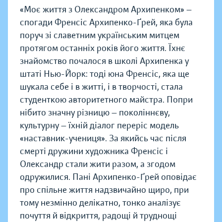
«Моє життя з Олександром Архипенком» —
спогади Френсіс Архипенко-Ґрей, яка була
поруч зі славетним українським митцем
протягом останніх років його життя. Їхнє
знайомство почалося в школі Архипенка у
штаті Нью-Йорк: тоді юна Френсіс, яка ще
шукала себе і в житті, і в творчості, стала
студенткою авторитетного майстра. Попри
нібито значну різницю — поколіннєву,
культурну — їхній діалог переріс модель
«наставник-учениця». За якийсь час після
смерті дружини художника Френсіс і
Олександр стали жити разом, а згодом
одружилися. Пані Архипенко-Ґрей оповідає
про спільне життя надзвичайно щиро, при
тому незмінно делікатно, тонко аналізує
почуття й відкриття, радощі й труднощі