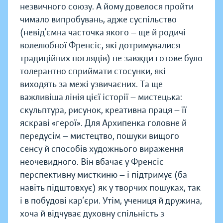
незвичного союзу. А йому довелося пройти
чимало випробувань, адже суспільство
(невід’ємна часточка якого — ще й родичі
волелюбної Френсіс, які дотримувалися
традиційних поглядів) не завжди готове було
толерантно сприймати стосунки, які
виходять за межі узвичаєних. Та ще
важливіша лінія цієї історії — мистецька:
скульптура, рисунок, креативна праця — її
яскраві «герої». Для Архипенка головне й
передусім — мистецтво, пошуки вищого
сенсу й способів художнього вираження
неочевидного. Він вбачає у Френсіс
перспективну мисткиню — і підтримує (ба
навіть підштовхує) як у творчих пошуках, так
і в побудові кар’єри. Утім, учениця й дружина,
хоча й відчуває духовну спільність з