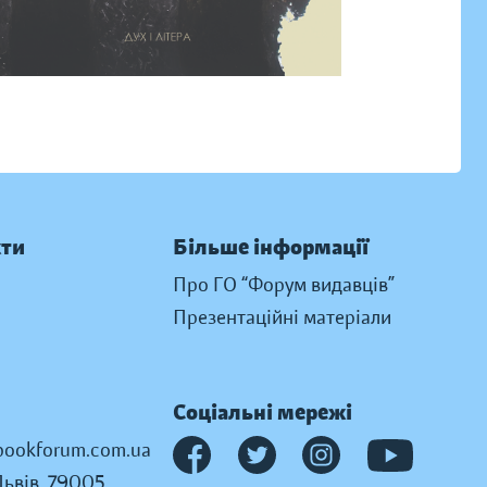
кти
Більше інформації
Про ГО “Форум видавців”
Презентаційні матеріали
Соціальні мережі
ookforum.com.ua
Львів, 79005,