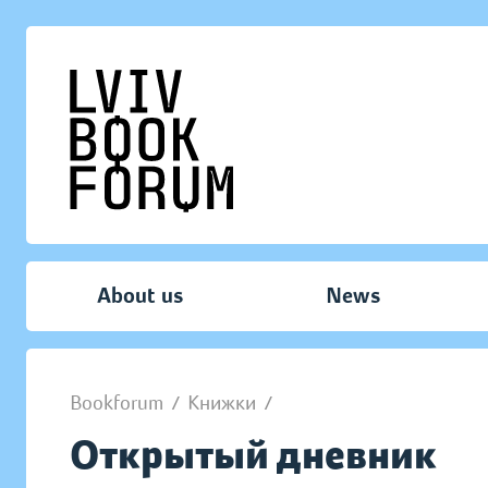
About us
News
Bookforum
/
Книжки
/
Открытый дневник