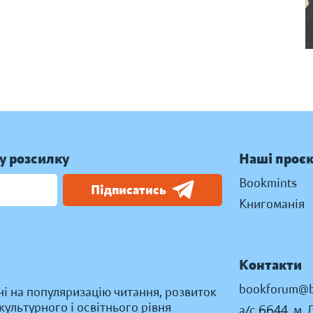
у розсилку
Наші проє
Bookmints
Підписатись
Книгоманія
Контакти
bookforum@b
ні на популяризацію читання, розвиток
ультурного і освітнього рівня
а/с 6644, м. 