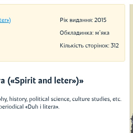
ter»)
Рік видання:
2015
Обкладинка:
м'яка
Кількість сторінок:
312
 («Spirit and leter»)»
, history, political science, culture studies, etc.
riodical «Duh i litera».