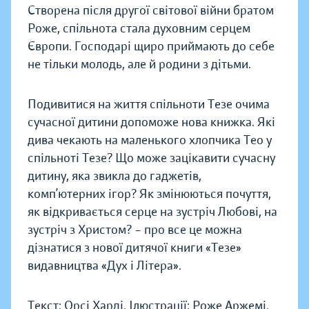
Створена після другої світової війни братом
Роже, спільнота стала духовним серцем
Європи. Господарі щиро приймають до себе
не тільки молодь, але й родини з дітьми.
Подивитися на життя спільноти Тезе очима
сучасної дитини допоможе нова книжка. Які
дива чекають на маленького хлопчика Тео у
спільноті Тезе? Що може зацікавити сучасну
дитину, яка звикла до гаджетів,
комп’ютерних ігор? Як змінюються почуття,
як відкривається серце на зустріч Любові, на
зустріч з Христом? – про все це можна
дізнатися з нової дитячої книги «Тезе»
видавництва «Дух і Літера».
Текст: Орсі Харді. Ілюстрації: Роже Аржемі.