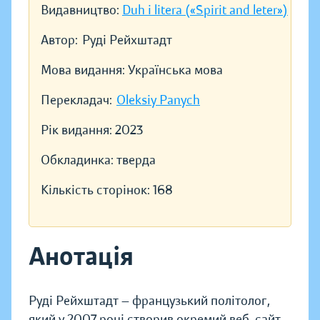
Видавництво:
Duh i litera («Spirit and leter»)
Автор:
Руді Рейхштадт
Мова видання:
Українська мова
Перекладач:
Oleksiy Panych
Рік видання:
2023
Обкладинка:
тверда
Кількість сторінок:
168
Анотація
Руді Рейхштадт — французький політолог,
який у 2007 році створив окремий веб-сайт,