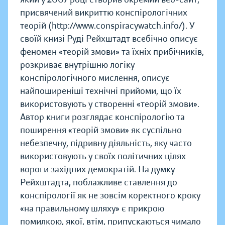
присвячений викриттю конспірологічних
теорій (http://www.conspiracywatch.info/). У
своїй книзі Руді Рейхштадт всебічно описує
феномен «теорій змови» та їхніх прибічників,
розкриває внутрішню логіку
конспірологічного мислення, описує
найпоширеніші технічні прийоми, що їх
використовують у створенні «теорій змови».
Автор книги розглядає конспірологію та
поширення «теорій змови» як суспільно
небезпечну, підривну діяльність, яку часто
використовують у своїх політичних цілях
вороги західних демократій. На думку
Рейхштадта, поблажливе ставлення до
конспірології як не зовсім коректного кроку
«на правильному шляху» є прикрою
помилкою, якої, втім, припускаються чимало