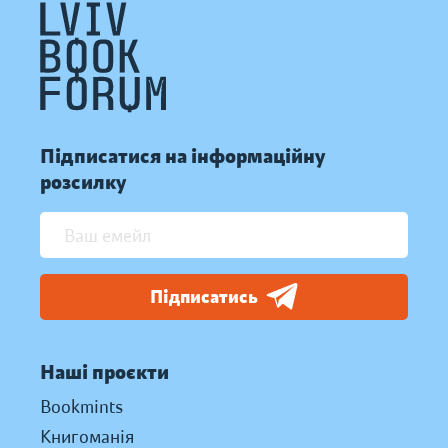
Підписатися на інформаційну
розсилку
Підписатись
Наші проєкти
Bookmints
Книгоманія