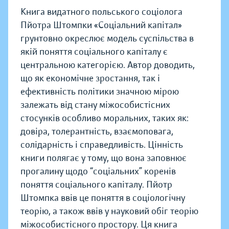
Книга видатного польського соціолога
Пйотра Штомпки «Соціальний капітал»
грунтовно окреслює модель суспільства в
якій поняття соціального капіталу є
центральною категорією. Автор доводить,
що як економічне зростання, так і
ефективність політики значною мірою
залежать від стану міжособистісних
стосунків особливо моральних, таких як:
довіра, толерантність, взаємоповага,
солідарність і справедливість. Цінність
книги полягає у тому, що вона заповнює
прогалину щодо “соціальних” коренів
поняття соціального капіталу. Пйотр
Штомпка ввів це поняття в соціологічну
теорію, а також ввів у науковий обіг теорію
міжособистісного простору. Ця книга