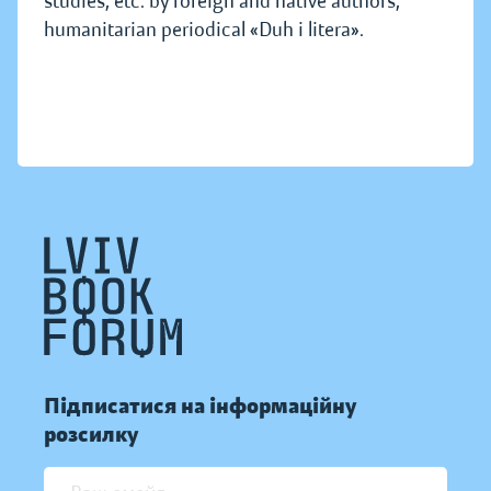
studies, etc. by foreign and native authors,
humanitarian periodical «Duh i litera».
Підписатися на інформаційну
розсилку