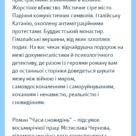
Жорстоке вбивство. Містичне сіре місто.
Падіння комуністичних символів. Італійську
Катанію, охоплену антиміграційними
протестами. Буддистський монастир.
Гімалайські вершини, від яких захоплює
подих. На вас чекає відчайдушна подорож на
межі документалістики й психологічного
детективу, де разом із героями роману вам
до останньої сторінки доведеться шукати
межу між війною і миром,
самовдосконаленням і саморуйнуванням,
коханням і ненавистю, реальністю і
сновидінням.
Роман "Часи сновидінь" — підсумок
восьмирічної праці Мстислава Чернова,
відомого українського кореспондента