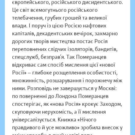
європейського, російського дисидентського.
Це світ всемогутнього російського
телебачення, грубих грошей та великої
влади. І поруч із цією Росією нафтових
капіталів, декадентських вечірок, захмарно
дорогих творів мистецтва постає Росія
переповнених слідчих ізоляторів, бандитів,
спецслужб, безправ’я. Так Померанцев
відкриває сам спосіб мислення цієї «нової
Росії» — глибоке розщеплення особистості,
множинність, розшарування і порожнечу між
ними. Розповідь не завершується у Москві:
по поверненні до Лондона Померанцев
спостерігає, як «нова Росія» крокує Заходом,
скуповуючи нерухомість, а її мислення
універсалізується. Книжка «Нічого
правдивого й усе можливо» зробила внесок у