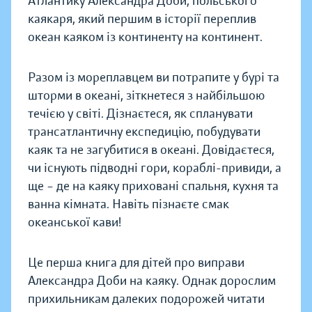
Атлантику Александра Доби, польського
каякаря, який першим в історії переплив
океан каяком із континенту на континент.
Разом із мореплавцем ви потрапите у бурі та
шторми в океані, зіткнетеся з найбільшою
течією у світі. Дізнаєтеся, як спланувати
трансатлантичну експедицію, побудувати
каяк та не загубитися в океані. Довідаєтеся,
чи існують підводні гори, кораблі-привиди, а
ще – де на каяку приховані спальня, кухня та
ванна кімната. Навіть пізнаєте смак
океанської кави!
Це перша книга для дітей про виправи
Александра Доби на каяку. Однак дорослим
прихильникам далеких подорожей читати