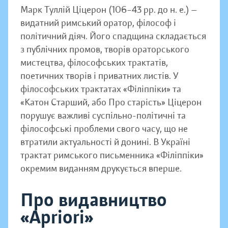
Марк Туллій Ціцерон (106–43 рр. до н. е.) —
видатний римський оратор, філософ і
політичний діяч. Його спадщина складається
з публічних промов, творів ораторського
мистецтва, філософських трактатів,
поетичних творів і приватних листів. У
філософських трактатах «Філіппіки» та
«Катон Старший, або Про старість» Ціцерон
порушує важливі суспільно-політичні та
філософські проблеми свого часу, що не
втратили актуальності й донині. В Україні
трактат римського письменника «Філіппіки»
окремим виданням друкується вперше.
Про видавництво
«Apriori»