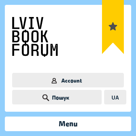
Account
Пошук
UA
Menu