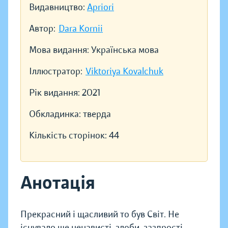
Видавництво:
Apriori
Автор:
Dara Kornii
Мова видання:
Українська мова
Іллюстратор:
Viktoriya Kovalchuk
Рік видання:
2021
Обкладинка:
тверда
Кількість сторінок:
44
Анотація
Прекрасний і щасливий то був Світ. Не
існувало ще ненависті, злоби, заздрості.