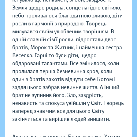
Земля щедро родила, сонце лагідно світило,
небо проливалося благодатною зливою, діти
росли в гармонії з природою. Творець
милувався своїм улюбленим творінням. В
одній славній сім’ї росли-підростали двоє
братів, Морок та Житник, і найменша сестра
Веселка. Гарні то були діти, щедро
обдаровані талантами. Все змінилося, коли
пролилася перша безневинна кров, коли
один з братів захотів відчути себе Богом і
задля цього забрав невинне життя. А інший
брат не зупинив його. Зло, заздрість,
ненависть та спокуса увійшли у Світ. Творець
наперед знав чим все для цього Світу
закінчиться та вирішив людей знищити.
Але не все так просто. Бо це ж казка. Хто чи