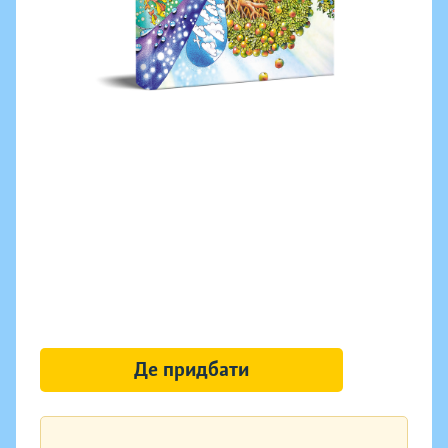
Де придбати