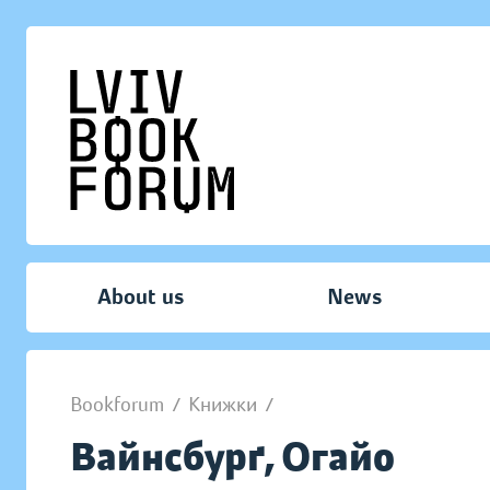
About us
News
Bookforum
/
Книжки
/
Вайнсбурґ, Огайо