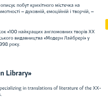
описує побут крихітного містечка на
отності — духовній, емоційній і творчій, —
сок «100 найкращих англомовних творів XX
ського видавництва «Модерн Лайбрері» у
998 року.
n Library»
ecializing in translations of literature of the XX-
.