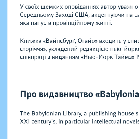
У своїх щемких оповіданнях автор уважно 
Середньому Заході США, акцентуючи на сам
яка панує в провінційному житті.
Книжка «Вайнсбурґ, Огайо» входить у спи
сторіччя», укладений редакцією нью-йорк
співпраці з виданням «Нью-Йорк Таймз» 1
Про видавництво «Babylonia
The Babylonian Library, a publishing house sp
XXI century's, in particular intellectual novels