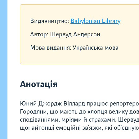
Видавництво:
Babylonian Library
Автор:
Шервуд Андерсон
Мова видання:
Українська мова
Анотація
Юний Джордж Віллард працює репортером 
Городяни, що мають до хлопця велику дов
сподіваннями, мріями й страхами. Шерву
щонайтонші емоційні зв’язки, які об’єдную