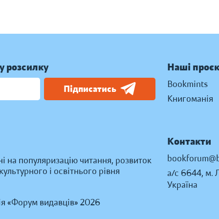
у розсилку
Наші проє
Bookmints
Підписатись
Книгоманія
Контакти
bookforum@b
ні на популяризацію читання, розвиток
ультурного і освітнього рівня
а/с 6644, м. 
Україна
ія «Форум видавців» 2026