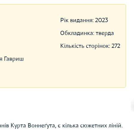
Рік видання:
2023
Обкладинка:
тверда
Кількість сторінок:
272
я Гавриш
нів Курта Воннеґута, є кілька сюжетних ліній.