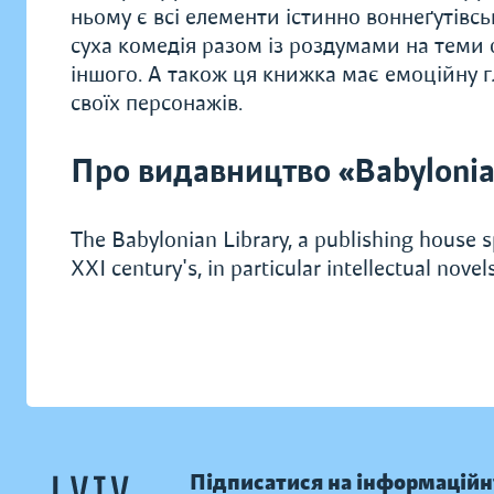
ньому є всі елементи істинно воннеґутівсь
суха комедія разом із роздумами на теми фі
іншого. А також ця книжка має емоційну г
своїх персонажів.
Про видавництво «Babylonia
The Babylonian Library, a publishing house sp
XXI century's, in particular intellectual novels
Підписатися на інформаційн