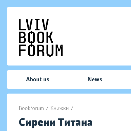
About us
News
Bookforum
/
Книжки
/
Сирени Титана