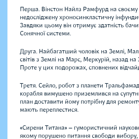
Перша. Вінстон Найлз Рамфурд на своєму 
недосліджену хроносинкластичну інфундибул
Завдяки цьому він отримує здатність бачи
Сонячної системи.
Друга. Найбагатший чоловік на Землі, Мал
світів з Землі на Марс, Меркурій, назад н
Проте у цих подорожах, сповнених відчайд
Третя. Сейло, робот з планети Тральфама
корабля вимушено приземлився на супутни
план доставити йому потрібну для ремонту 
мають переплестися.
«Сирени Титана» — гумористичний науков
якому порушено питання свободи вибору, в