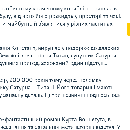
особистому космічному кораблі потрапляє в
у, від чого його розкидає у просторі та часі.
ти майбутнє й з’являтися у різних частинах
ахія Констант, вирушає у подорож до далеких
а Землю і зрештою на Титан, супутник Сатурна.
ушних пригод, захований один підступ...
дор, 200 000 років тому через поломку
ку Сатурна — Титані. Його товариші мають
запасну деталь. Ці три незвичні події ось-ось
о-фантастичний роман Курта Воннеґута, в
сезнання та загальної мети історії людства. У