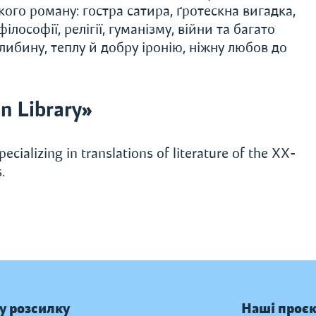
кого роману: гостра сатира, ґротескна вигадка,
лософії, релігії, гуманізму, війни та багато
либину, теплу й добру іронію, ніжну любов до
n Library»
ecializing in translations of literature of the XX-
.
у розсилку
Наші проє