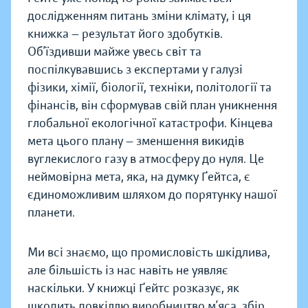
дослідженням питань зміни клімату, і ця
книжка — результат його здобутків.
Об’їздивши майже увесь світ та
поспілкувавшись з експертами у галузі
фізики, хімії, біології, техніки, політології та
фінансів, він сформував свій план уникнення
глобальної екологічної катастрофи. Кінцева
мета цього плану — зменшення викидів
вуглекислого газу в атмосферу до нуля. Це
неймовірна мета, яка, на думку Ґейтса, є
єдиноможливим шляхом до порятунку нашої
планети.
Ми всі знаємо, що промисловість шкідлива,
але більшість із нас навіть не уявляє
наскільки. У книжці Ґейтс розказує, як
шкодить довкіллю виробництво м’яса, збір