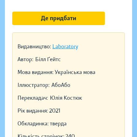
Де придбати
Видавництво:
Laboratory
Автор:
Білл Ґейтс
Мова видання:
Українська мова
Іллюстратор:
АбоАбо
Перекладач:
Юлія Костюк
Рік видання:
2021
Обкладинка:
тверда
Кількість сторінок:
240