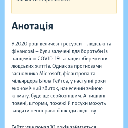
Анотація
У 2020 році величезні ресурси — людські та
фінансові — були залучені для боротьби із
пандемією COVID-19 та задля збереження
людських життів. Однак за прогнозами
засновника Microsoft, філантропа та
мільярдера Білла Ґейтса, у наступні роки
економічний збиток, нанесений зміною
клімату, буде ще серйознішим. А нищівні
повені, шторми, пожежі й посухи можуть
завдати непоправної шкоди людству.
Ґейтс уже понад 10 років займається