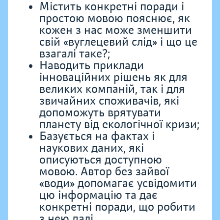
Містить конкретні поради і
простою мовою пояснює, як
кожен з нас може зменшити
свій «вуглецевий слід» і що це
взагалі таке?;
Наводить приклади
інноваційних рішень як для
великих компаній, так і для
звичайних споживачів, які
допоможуть врятувати
планету від екологічної кризи;
Базується на фактах і
наукових даних, які
описуються доступною
мовою. Автор без зайвої
«води» допомагає усвідомити
цю інформацію та дає
конкретні поради, що робити
з нею далі.