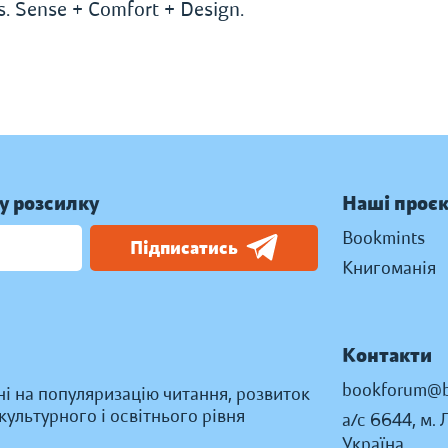
s. Sense + Comfort + Design.
у розсилку
Наші проє
Bookmints
Підписатись
Книгоманія
Контакти
bookforum@b
ні на популяризацію читання, розвиток
ультурного і освітнього рівня
а/с 6644, м. 
Україна