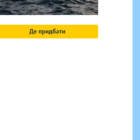
Де придбати