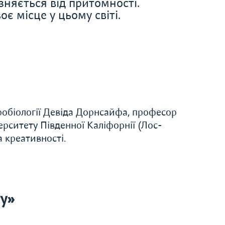
ізняється від притомності.
 місце у цьому світі.
робіології Девіда Дорнсайфа, професор
верситету Південної Каліфорнії (Лос-
а креативності.
y»