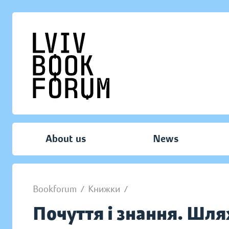
About us
News
Bookforum
/
Книжки
/
Почуття і знання. Шля