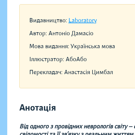
Видавництво:
Laboratory
Автор:
Антоніо Дамасіо
Мова видання:
Українська мова
Іллюстратор:
АбоАбо
Перекладач:
Анастасія Цимбал
Анотація
Від одного з провідних неврологів світу —
свідомості та її зв’язку з реальним життям