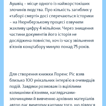
Аушвіц – місце одного із найжорстокіших
злочинів людства. Про кількість загиблих у
«таборі смерті» досі сперечаються історики
– на Нюрнберзькому процесі озвучили
жахливу цифру 4 мільйони. Через знищення
частини документів його історія не
досліджена повністю, хоч із часу звільнення
в’язнів концтабору минуло понад 75 років.
Для створення книжки Лоренс Ріс взяв
близько 100 унікальних інтерв’ю в очевидців
подій. Завдяки розмовам із вцілілими
колишніми в’язнями, наглядачами-
злочинцями й вивченню архівних матеріалів
автор дає вичерпну картину того, що діялося