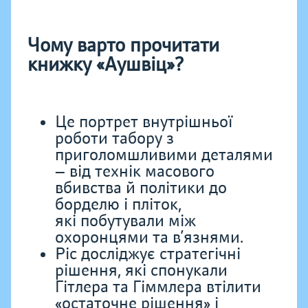
Чому варто прочитати
книжку «Аушвіц»?
Це портрет внутрішньої
роботи табору з
приголомшливими деталями
— від технік масового
вбивства й політики до
борделю і
пліток,
які побутували між
охоронцями та в’язнями.
Ріс досліджує стратегічні
рішення, які спонукали
Гітлера та Гіммлера втілити
«остаточне рішення» і