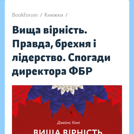
Bookforum
/
Книжки
/
Вища вірність.
Правда, брехня і
лідерство. Спогади
директора ФБР