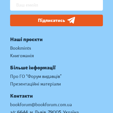
Підписатись
Наші проєкти
Bookmints
Книгоманія
Більше інформації
Про ГО “Форум видавців”
Презентаційні матеріали
Контакти
bookforum@bookforum.com.ua
а/с 6644, м. Львів, 79005, Україна