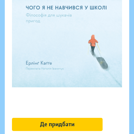
Де придбати