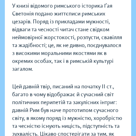
У книзі відомого римського історика Ґая
Светонія подано життєписи римських
цезарів. Поряд із прикладами мужності,
відваги та чесності читач стане свідком
неймовірної жорстокості, розпусти, свавілля
та жадібності; це, як не дивно, поєднувалося
з високими моральними якостями як в
окремих особах, так і в римській культурі
загалом.
Цей давній твір, писаний на початку ІІ ст.,
багато в чому відображає й сучасний світ
політичних перипетій та за­кулісних інтриг:
давній Рим був наче прототипом сучасного
світу, в якому поряд із мужністю, хоробрістю
та чесністю існу­ють ницість, підступність та
зухвалість. Цікаво спостерігати за тим, як