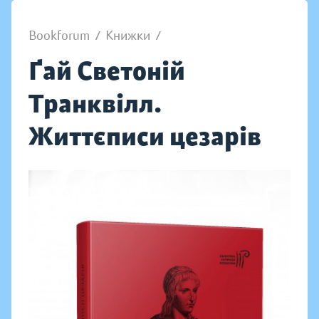
Bookforum
/
Книжки
/
Ґай Светоній
Транквілл.
Життєписи цезарів