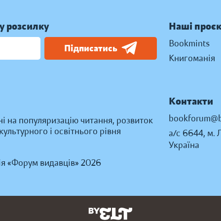
у розсилку
Наші проє
Bookmints
Підписатись
Книгоманія
Контакти
bookforum@b
ні на популяризацію читання, розвиток
ультурного і освітнього рівня
а/с 6644, м. 
Україна
ія «Форум видавців» 2026