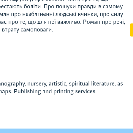
ерестають боліти. Про пошуки правди в самому
Роман про незбагненні людські вчинки, про силу
є про те, що для неї важливо. Роман про речі,
ро втрату самоповаги.
ography, nursery, artistic, spiritual literature, as
maps. Publishing and printing services.