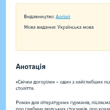
Видавництво:
Apriori
Мова видання:
Українська мова
Анотація
«Свічки догоріли» – один з найглибших пс
століття.
Роман для літературних гурманів, післясм
про глибину людських стосунків, про кохан