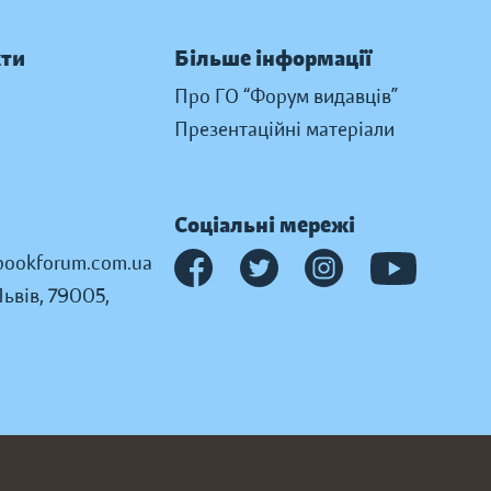
кти
Більше інформації
Про ГО “Форум видавців”
Презентаційні матеріали
Соціальні мережі
ookforum.com.ua
Львів, 79005,