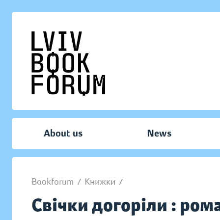
About us
News
Bookforum
/
Книжки
/
Свічки догоріли : ром