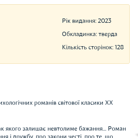
Рік видання:
2023
Обкладинка:
тверда
Кількість сторінок:
128
ихологічних романів світової класики ХХ
ак якого залишає невтолиме бажання... Роман
ня і дружбу, про закони честі, про те, що