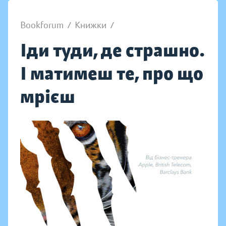
Bookforum
/
Книжки
/
Іди туди, де страшно.
І матимеш те, про що
мрієш