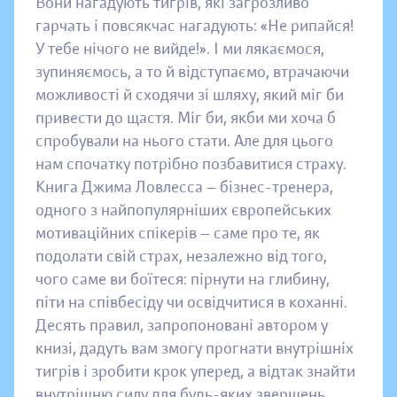
Вони нагадують тигрів, які загрозливо
гарчать і повсякчас нагадують: «Не рипайся!
У тебе нічого не вийде!». І ми лякаємося,
зупиняємось, а то й відступаємо, втрачаючи
можливості й сходячи зі шляху, який міг би
привести до щастя. Міг би, якби ми хоча б
спробували на нього стати. Але для цього
нам спочатку потрібно позбавитися страху.
Книга Джима Ловлесса — бізнес-тренера,
одного з найпопулярніших європейських
мотиваційних спікерів — саме про те, як
подолати свій страх, незалежно від того,
чого саме ви боїтеся: пірнути на глибину,
піти на співбесіду чи освідчитися в коханні.
Десять правил, запропоновані автором у
книзі, дадуть вам змогу прогнати внутрішніх
тигрів і зробити крок уперед, а відтак знайти
внутрішню силу для будь-яких звершень.