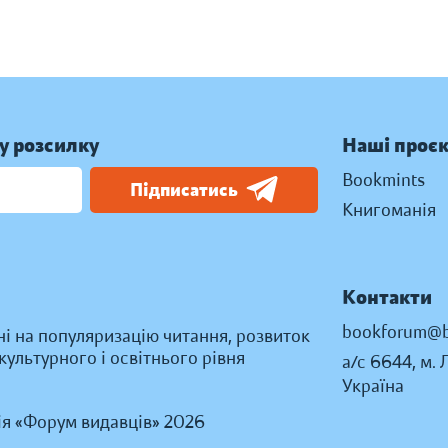
у розсилку
Наші проє
Bookmints
Підписатись
Книгоманія
Контакти
bookforum@b
ні на популяризацію читання, розвиток
ультурного і освітнього рівня
а/с 6644, м. 
Україна
ія «Форум видавців» 2026