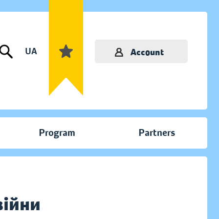
UA
Account
Program
Partners
війни