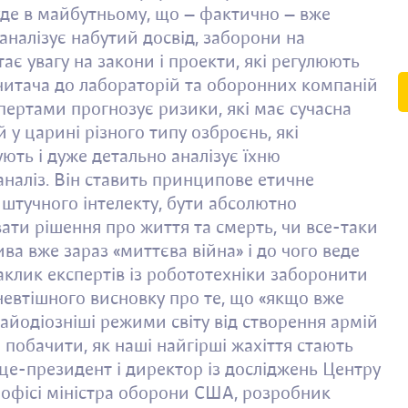
уде в майбутньому, що — фактично — вже
 аналізує набутий досвід, заборони на
ає увагу на закони і проекти, які регулюють
 читача до лабораторій та оборонних компаній
спертами прогнозує ризики, які має сучасна
 у царині різного типу озброєнь, які
ють і дуже детально аналізує їхню
наліз. Він ставить принципове етичне
 штучного інтелекту, бути абсолютно
ти рішення про життя та смерть, чи все-таки
а вже зараз «миттєва війна» і до чого веде
заклик експертів із робототехніки заборонити
невтішного висновку про те, що «якщо вже
йодіозніші режими світу від створення армій
побачити, як наші найгірші жахіття стають
це-президент і директор із досліджень Центру
 офісі міністра оборони США, розробник