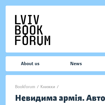
About us
News
Bookforum
/
Книжки
/
Невидима армія. Авто