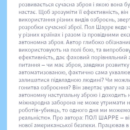
розвивається сучасна зброя і якою вона б
настає. Щоб зрозуміти її ефективність, він
використання різних видів озброєнь, зверт
розробки сучасної зброї. Пол Шарре веде
у різних країнах і разом із провідними ек
автономна зброя. Автор глибоко обізнаний
використовують на полі бою, та випробову
ефективність, дає фаховий порівняльний а
питання — чи має зброя, завдяки розвитку
автоматизованою, фактично сама ухвалюва
залишатися підвладною людині? Чи можлив
гонитва озброєння? Він звертає увагу на 
автономну наступальну зброю і доходить 
міжнародна заборона не може утримати на
роботів-убивць, то одного дня ми можемо 
реальністю». Про автора: ПОЛ ШАРРE — ві
нової американської безпеки. Працював в