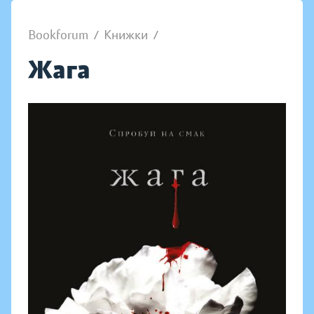
Bookforum
/
Книжки
/
Жага