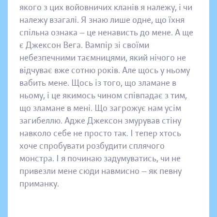
якого з цих войовничих кланів я належу, і чи
належу взагалі. Я знаю лише одне, що їхня
спільна ознака — це ненависть до мене. А ще
є Джексон Вега. Вампір зі своїми
небезпечними таємницями, який нічого не
відчуває вже сотню років. Але щось у ньому
вабить мене. Щось із того, що зламане в
ньому, і це якимось чином співпадає з тим,
що зламане в мені. Що загрожує нам усім
загибеллю. Адже Джексон змурував стіну
навколо себе не просто так. І тепер хтось
хоче спробувати розбудити сплячого
монстра. І я починаю задумуватись, чи не
привезли мене сюди навмисно — як певну
приманку.