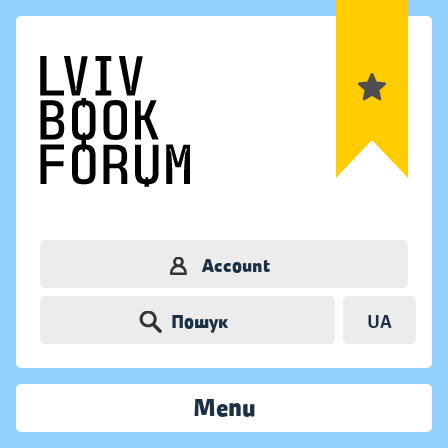
Account
Пошук
UA
Menu