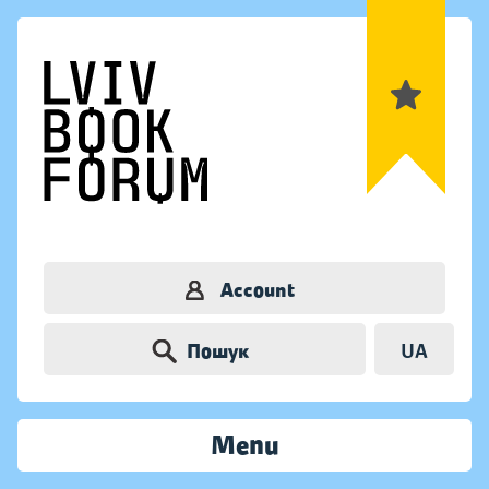
Account
Пошук
UA
Menu