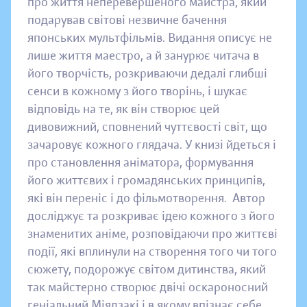
про життя неперевершеного майстра, який
подарував світові незвичне бачення
японських мультфільмів. Видання описує не
лише життя маестро, а й занурює читача в
його творчість, розкриваючи дедалі глибші
сенси в кожному з його творінь, і шукає
відповідь на те, як він створює цей
дивовижний, сповнений чуттєвості світ, що
зачаровує кожного глядача. У книзі йдеться і
про становлення аніматора, формування
його життєвих і громадянських принципів,
які він переніс і до фільмотворення. Автор
досліджує та розкриває ідею кожного з його
знаменитих аніме, розповідаючи про життєві
події, які вплинули на створення того чи того
сюжету, подорожує світом дитинства, який
так майстерно створює двічі оскароносний
геніальний Міядзакі і в якому впізнає себе