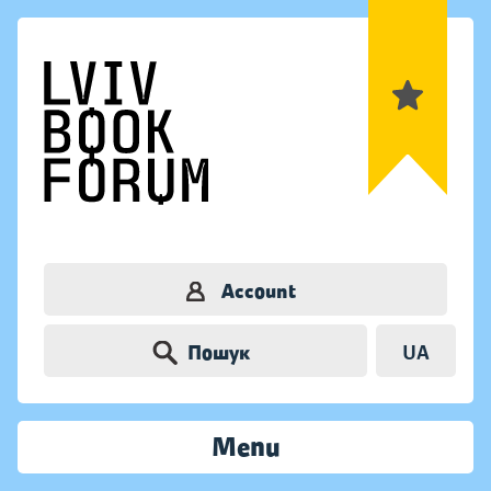
Account
Пошук
UA
Menu