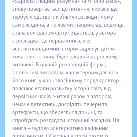
«Sapiens: Людина розумна» та «Homo Deus»,
знову повертається до питання, яке все ще
турбує людство: як з’явилися люди і чому
саме людина, а не лев чи, наприклад, ведмідь,
стала володарем світу? Здається, у автора
є розгадка. Це перша книга, яку
всесвітньовідомий історик адресує дітям,
хоча, звісно, вона буде цікава й дорослому
читачеві. В цікавій розповідній формі,
з логічним викладом, характерним для всіх
його книг, у хронологічному порядку автор
пояснює етапи розвитку історії світу від
первісних часів. Читачі разом з автором,
неначе детективи, дослідять печери та
артефакти, що збереглися донині, та
спробують розгадати історичні загадки. Ця
книга — чудова альтернатива шкільним
підручникам, і її можна читати разом із