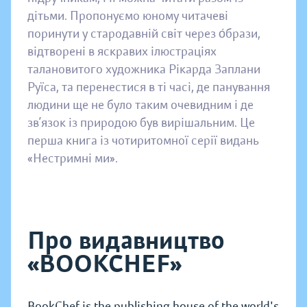
дітьми. Пропонуємо юному читачеві
поринути у стародавній світ через о́брази,
відтворені в яскравих ілюстраціях
талановитого художника Рікарда Заплани
Руїса, та перенестися в ті часі, де панування
людини ще не було таким очевидним і де
зв’язок із природою був вирішальним. Це
перша книга із чотиритомної серії видань
«Нестримні ми».
Про видавництво
«BOOKCHEF»
BookChef is the publishing house of the world's