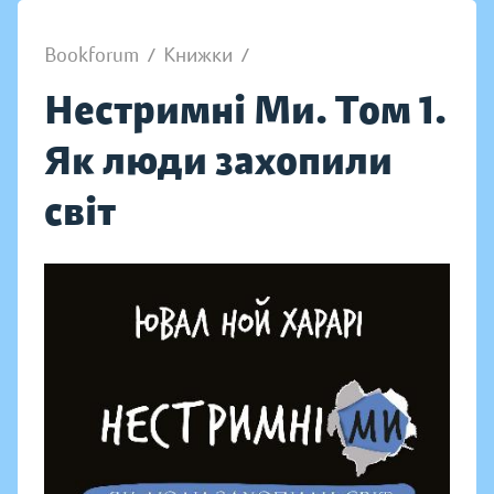
Bookforum
/
Книжки
/
Нестримні Ми. Том 1.
Як люди захопили
світ