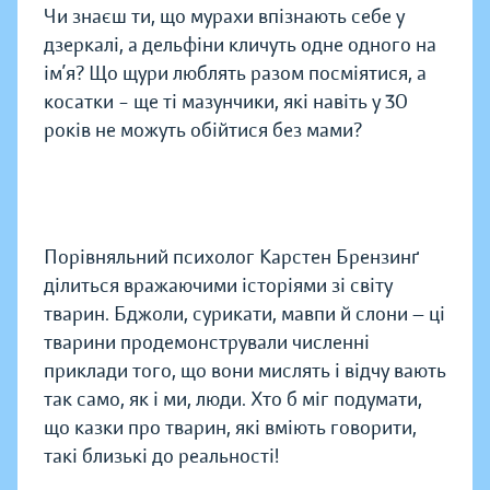
Чи знаєш ти, що мурахи впізнають себе у
дзеркалі, а дельфіни кличуть одне одного на
ім’я? Що щури люблять разом посміятися, а
косатки – ще ті мазунчики, які навіть у 30
років не можуть обійтися без мами?
Порівняльний психолог Карстен Брензинґ
ділиться вражаючими історіями зі світу
тварин. Бджоли, сурикати, мавпи й слони — ці
тварини продемонстрували численні
приклади того, що вони мислять і відчу вають
так само, як і ми, люди. Хто б міг подумати,
що казки про тварин, які вміють говорити,
такі близькі до реальності!