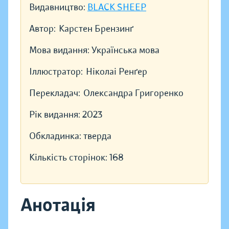
Видавництво:
BLACK SHEEP
Автор:
Карстен Брензинґ
Мова видання:
Українська мова
Іллюстратор:
Ніколаі Ренґер
Перекладач:
Олександра Григоренко
Рік видання:
2023
Обкладинка:
тверда
Кількість сторінок:
168
Анотація