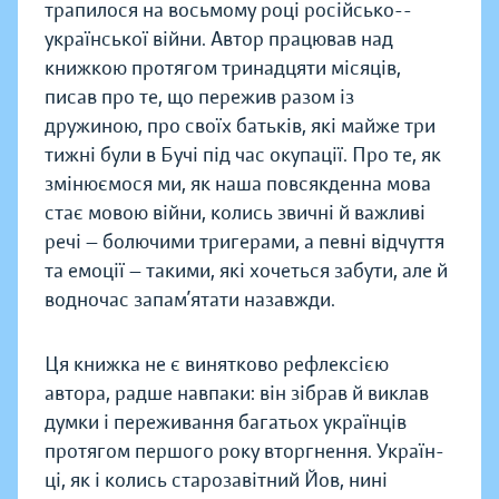
трапилося на восьмому році російсько-­
української війни. Автор працював над
книжкою протягом тринадцяти місяців,
писав про те, що пережив разом із
дружиною, про своїх батьків, які майже три
тижні були в Бучі під час окупації. Про те, як
змінюємося ми, як наша повсякденна мова
стає мовою війни, колись звичні й важливі
речі — ​болючими тригерами, а певні відчуття
та емоції — ​такими, які хочеться забути, але й
водночас запам’ятати назавжди.
Ця книжка не є винятково рефлексією
автора, радше навпаки: він зібрав й виклав
думки і переживання багатьох українців
протягом першого року вторгнення. Україн­
ці, як і колись старозавітний Йов, нині