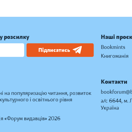
у розсилку
Наші проє
Bookmints
Підписатись
Книгоманія
Контакти
bookforum@b
ні на популяризацію читання, розвиток
ультурного і освітнього рівня
а/с 6644, м. 
Україна
ія «Форум видавців» 2026