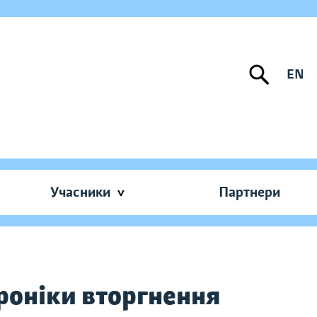
EN
Учасники
Партнери
роніки вторгнення