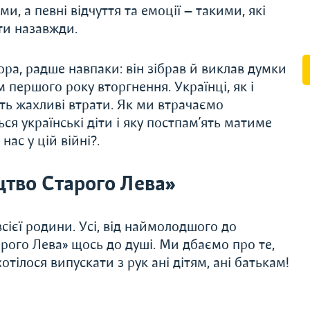
, а певні відчуття та емоції — ​такими, які
ти назавжди.
ра, радше навпаки: він зібрав й виклав думки
 першого року вторгнення. Україн­ці, як і
ть жахливі втрати. Як ми втрачаємо
ся українські діти і яку постпам’ять матиме
нас у цій війні?.
тво Старого Лева»
сієї родини. Усі, від наймолодшого до
рого Лева» щось до душі. Ми дбаємо про те,
тілося випускати з рук ані дітям, ані батькам!