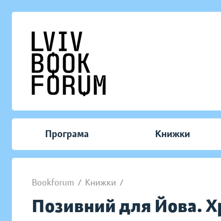
Програма
Книжки
Bookforum
/
Книжки
/
Позивний для Йова. Х