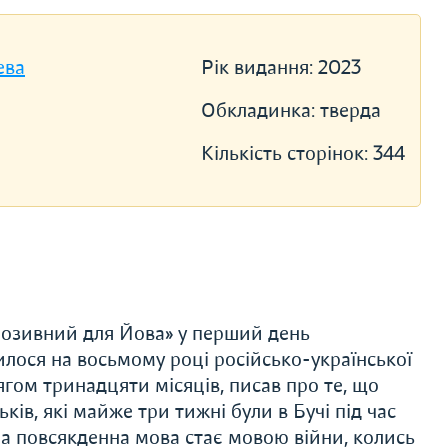
ева
Рік видання:
2023
Обкладинка:
тверда
Кількість сторінок:
344
озивний для Йова» у перший день
ося на восьмому році російсько-­української
гом тринадцяти місяців, писав про те, що
ків, які майже три тижні були в Бучі під час
аша повсякденна мова стає мовою війни, колись