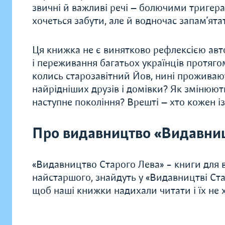
звичні й важливі речі — ​болючими тригерами
хочеться забути, але й водночас запам’ята
Ця книжка не є винятково рефлексією авто
і переживання багатьох українців протягом
колись старозавітний Йов, нині проживаю
найрідніших друзів і домівки? Як змінюють
наступне покоління? Врешті — ​хто кожен із 
Про видавництво «Видавниц
«Видавництво Старого Лева» – книги для в
найстаршого, знайдуть у «Видавництві Ста
щоб наші книжки надихали читати і їх не хо