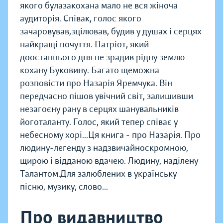
якого булазакохана мало не вся жіноча
аудиторія. Співак, голос якого
зачаровував,зцілював, будив у душах і серцях
найкращі почуття. Патріот, який
доостаннього дня не зрадив рідну землю -
кохану Буковину. Багато щеможна
розповісти про Назарія Яремчука. Він
передчасно пішов увічний світ, залишивши
незагоєну рану в серцях шанувальників
йоготаланту. Голос, який тепер співає у
небесному хорі...Ця книга - про Назарія. Про
людину-легенду з надзвичайноскромною,
щирою і відданою вдачею. Людину, наділену
Талантом.Для залюблених в українську
пісню, музику, слово...
Про видавництво