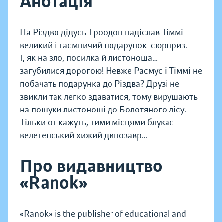
Анотація
На Різдво дідусь Троодон надіслав Тіммі
великий і таємничий подарунок-сюрприз.
І, як на зло, посилка й листоноша…
загубилися дорогою! Невже Расмус і Тіммі не
побачать подарунка до Різдва? Друзі не
звикли так легко здаватися, тому вирушають
на пошуки листоноші до Болотяного лісу.
Тільки от кажуть, тими місцями блукає
велетенський хижий динозавр…
Про видавництво
«Ranok»
«Ranok» is the publisher of educational and