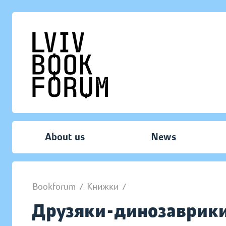
About us
News
Bookforum
/
Книжки
/
Друзяки-динозаврики.