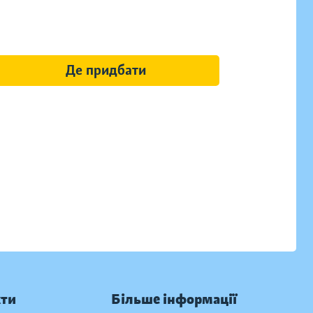
Де придбати
кти
Більше інформації