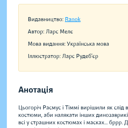
Видавництво:
Ranok
Автор:
Ларс Мелє
Мова видання:
Українська мова
Іллюстратор:
Ларс Рудеб’єр
Анотація
Цьогоріч Расмус і Тіммі вирішили як слід 
костюми, аби налякати інших динозавриків. 
всі у страшних костюмах і масках… бррр. 