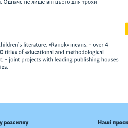
і. Одначе не лише він цього дня трохи
hildren's literature. «Ranok» means: - over 4
000 titles of educational and methodological
t; - joint projects with leading publishing houses
ies.
у розсилку
Наші проє