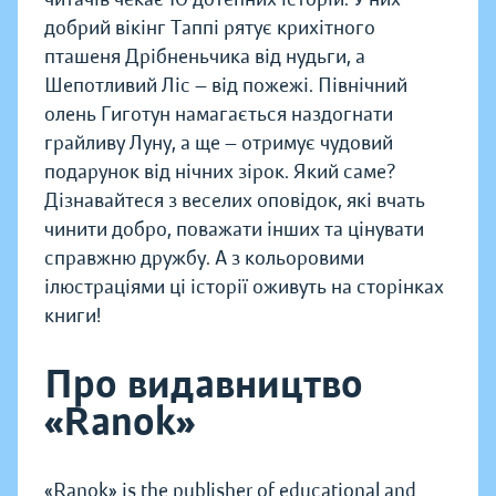
добрий вікінг Таппі рятує крихітного
пташеня Дрібненьчика від нудьги, а
Шепотливий Ліс — від пожежі. Північний
олень Гиготун намагається наздогнати
грайливу Луну, а ще — отримує чудовий
подарунок від нічних зірок. Який саме?
Дізнавайтеся з веселих оповідок, які вчать
чинити добро, поважати інших та цінувати
справжню дружбу. А з кольоровими
ілюстраціями ці історії оживуть на сторінках
книги!
Про видавництво
«Ranok»
«Ranok» is the publisher of educational and