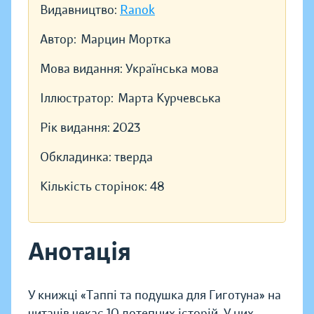
Видавництво:
Ranok
Автор:
Марцин Мортка
Мова видання:
Українська мова
Іллюстратор:
Марта Курчевська
Рік видання:
2023
Обкладинка:
тверда
Кількість сторінок:
48
Анотація
У книжці «Таппі та подушка для Гиготуна» на
читачів чекає 10 дотепних історій. У них