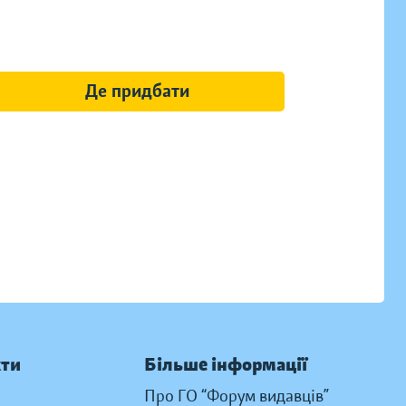
Де придбати
кти
Більше інформації
Про ГО “Форум видавців”