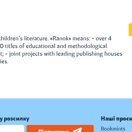
hildren's literature. «Ranok» means: - over 4
000 titles of educational and methodological
t; - joint projects with leading publishing houses
ies.
у розсилку
Наші проє
Bookmints
Підписатись