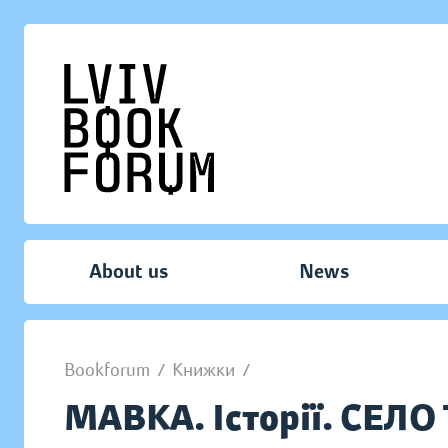
About us
News
Bookforum
/
Книжки
/
МАВКА. Історії. СЕЛ