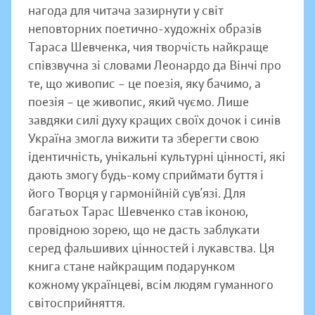
нагода для читача зазирнути у світ
неповторних поетично-художніх образів
Тараса Шевченка, чия творчість найкраще
співзвучна зі словами Леонардо да Вінчі про
те, що живопис – це поезія, яку бачимо, а
поезія – це живопис, який чуємо. Лише
завдяки силі духу кращих своїх дочок і синів
Україна змогла вижити та зберегти свою
ідентичність, унікальні культурні цінності, які
дають змогу будь-кому сприймати буття і
його Творця у гармонійній сув’язі. Для
багатьох Тарас Шевченко став іконою,
провідною зорею, що не дасть заблукати
серед фальшивих цінностей і лукавства. Ця
книга стане найкращим подарунком
кожному українцеві, всім людям гуманного
світосприйняття.