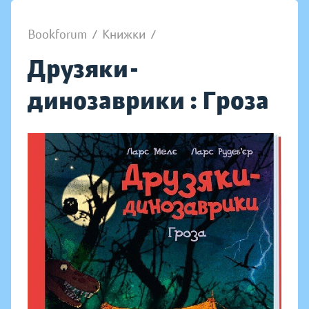
Bookforum
/
Книжки
/
Друзяки-
динозаврики : Гроза