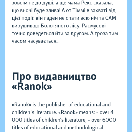
зовсім не до душі, а ще мама Рекс сказала,
що вночі буде злива! А от Тіммі в захваті від
цієї події: він ладен не спати всю ніч та САМ
вирушив до Болотяного лісу. Расмусові
точно доведеться йти за другом. А гроза тим
часом насувається…
Про видавництво
«Ranok»
«Ranok» is the publisher of educational and
children's literature. «Ranok» means: - over 4
000 titles of children’s literature; - over 6000
titles of educational and methodological