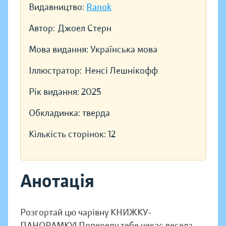
Видавництво:
Ranok
Автор:
Джоел Стерн
Мова видання:
Українська мова
Іллюстратор:
Ненсі Лешнікофф
Рік видання:
2025
Обкладинка:
тверда
Кількість сторінок:
12
Анотація
Розгортай цю чарівну КНИЖКУ-
ПАНОРАМКУ! Попереду тебе чекає весела