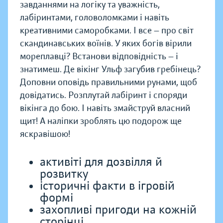
завданнями на логіку та уважність,
лабіринтами, головоломками і навіть
креативними саморобками. І все — про світ
скандинавських воїнів. У яких богів вірили
мореплавці? Встанови відповідність — і
знатимеш. Де вікінг Ульф загубив гребінець?
Доповни оповідь правильними рунами, щоб
довідатись. Розплутай лабіринт і споряди
вікінга до бою. І навіть змайструй власний
щит! А наліпки зроблять цю подорож ще
яскравішою!
активіті для дозвілля й
розвитку
історичні факти в ігровій
формі
захопливі пригоди на кожній
сторінці