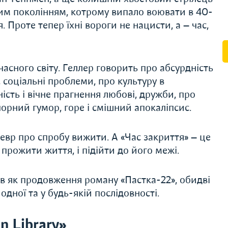
ілим поколінням, котрому випало воювати в 40-
. Проте тепер їхні вороги не нацисти, а — час,
часного світу. Геллер говорить про абсурдність
, соціальні проблеми, про культуру в
ість і вічне прагнення любові, дружби, про
 чорний гумор, горе і смішний апокаліпсис.
евр про спробу вижити. А «Час закриття» — це
 прожити життя, і підійти до його межі.
в як продовження роману «Пастка-22», обидві
дної та у будь-якій послідовності.
n Library»