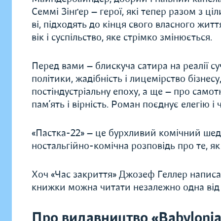
Семмі Зінґер — герої, які тепер разом з ц
ві, підходять до кінця свого власного життя
вік і суспільство, яке стрімко змінюється.
Перед вами — блискуча сатира на реалії су
політики, жадібність і лицемірство бізнесу
постіндустріальну епоху, а ще — про самотн
пам’ять і вірність. Роман поєднує елегію і
«Пастка-22» — це бурхливий комічний шед
ностальгійно-комічна розповідь про те, як
Хоч «Час закриття» Джозеф Геллер написа
книжки можна читати незалежно одна від о
Про видавництво «Babylonia