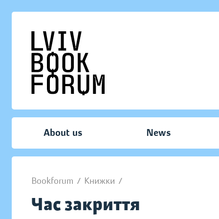
About us
News
Bookforum
/
Книжки
/
Час закриття