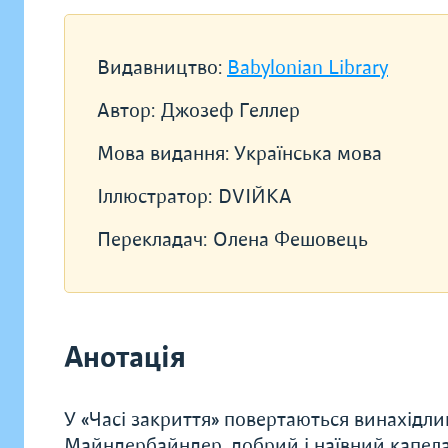
Видавництво:
Babylonian Library
Автор:
Джозеф Геллер
Мова видання:
Українська мова
Іллюстратор:
DVIЙKA
Перекладач:
Олена Фешовець
Анотація
У «Часі закриття» повертаються винахідл
Майндербайндер, добрий і наївний капела