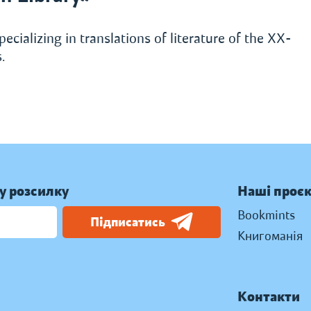
ecializing in translations of literature of the XX-
.
у розсилку
Наші проє
Bookmints
Підписатись
Книгоманія
Контакти