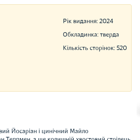
Рік видання:
2024
Обкладинка:
тверда
Кількість сторінок:
520
ивий Йосаріан і цинічний Майло
н Теппмен, а ще колишній хвостовий стрілець