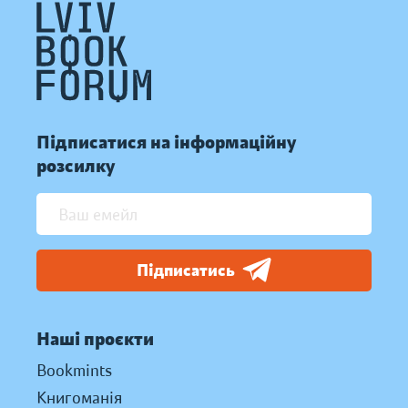
Підписатися на інформаційну
розсилку
Підписатись
Наші проєкти
Bookmints
Книгоманія