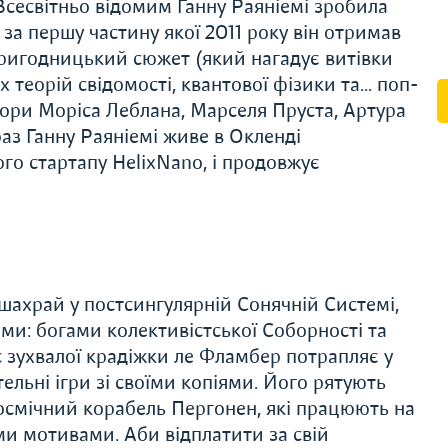
Всесвітньо відомим Ганну Раяніемі зробила
за першу частину якої 2011 року він отримав
ригодницький сюжет (який нагадує витівки
 теорій свідомості, квантової фізики та… поп-
вори Моріса Леблана, Марселя Пруста, Артура
раз Ганну Раяніемі живе в Окленді
ого стартапу HelixNano, і продовжує
шахрай у постсингулярній Сонячній Системі,
ми: богами колективістської Соборності та
с зухвалої крадіжки ле Фламбер потрапляє у
ельні ігри зі своїми копіями. Його рятують
 космічний корабель Пергонен, які працюють на
и мотивами. Аби відплатити за свій