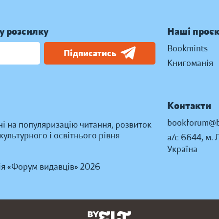
у розсилку
Наші проє
Bookmints
Підписатись
Книгоманія
Контакти
bookforum@b
ні на популяризацію читання, розвиток
ультурного і освітнього рівня
а/с 6644, м. 
Україна
ія «Форум видавців» 2026