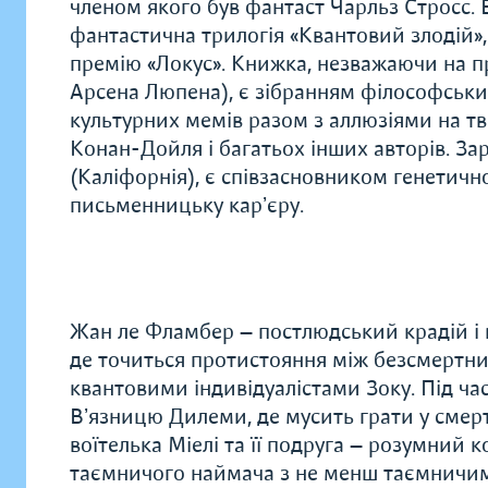
членом якого був фантаст Чарльз Стросс. 
фантастична трилогія «Квантовий злодій», 
премію «Локус». Книжка, незважаючи на п
Арсена Люпена), є зібранням філософських
культурних мемів разом з аллюзіями на т
Конан-Дойля і багатьох інших авторів. За
(Каліфорнія), є співзасновником генетичн
письменницьку карʼєру.
Жан ле Фламбер — постлюдський крадій і 
де точиться протистояння між безсмертни
квантовими індивідуалістами Зоку. Під ча
Вʼязницю Дилеми, де мусить грати у смерт
воїтелька Міелі та її подруга — розумний
таємничого наймача з не менш таємничим