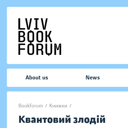
About us
News
Bookforum
/
Книжки
/
Квантовий злодій