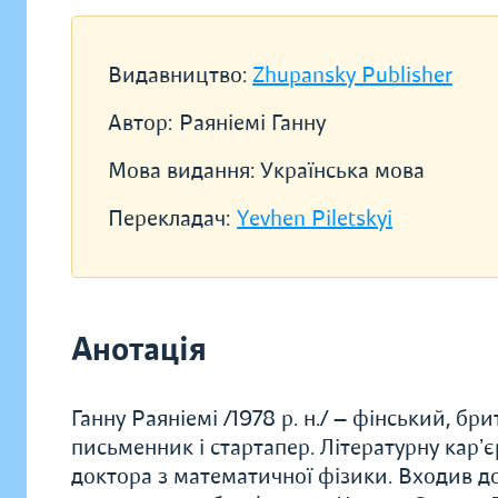
Видавництво:
Zhupansky Publisher
Автор:
Раяніемі Ганну
Мова видання:
Українська мова
Перекладач:
Yevhen Piletskyi
Анотація
Ганну Раяніемі /1978 р. н./ — фінський, б
письменник і стартапер. Літературну карʼє
доктора з математичної фізики. Входив д