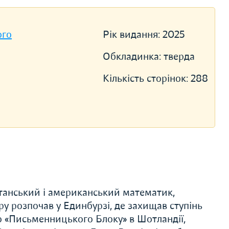
ого
Рік видання:
2025
Обкладинка:
тверда
Кількість сторінок:
288
ританський і американський математик,
ру розпочав у Единбурзі, де захищав ступінь
о «Письменницького Блоку» в Шотландії,