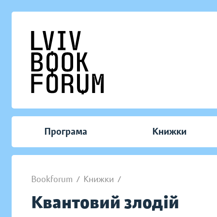
Програма
Книжки
Bookforum
/
Книжки
/
Квантовий злодій