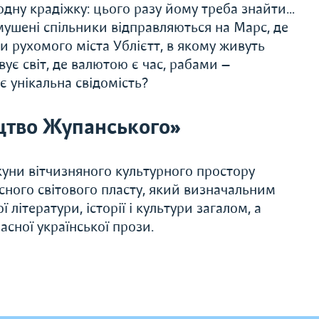
одну крадіжку: цього разу йому треба знайти…
имушені спільники відправляються на Марс, де
ки рухомого міста Ублієтт, в якому живуть
ує світ, де валютою є час, рабами —
є унікальна свідомість?
цтво Жупанського»
уни вітчизняного культурного простору
ного світового пласту, який визначальним
літератури, історії і культури загалом, а
асної української прози.