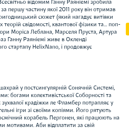
Всесвітньо відомим Ганну Раяніемі зробила
за першу частину якої 2011 року він отримав
ригодницький сюжет (який нагадує витівки
 теорій свідомості, квантової фізики та… поп-
вори Моріса Леблана, Марселя Пруста, Артура
раз Ганну Раяніемі живе в Окленді
ого стартапу HelixNano, і продовжує
шахрай у постсингулярній Сонячній Системі,
ми: богами колективістської Соборності та
с зухвалої крадіжки ле Фламбер потрапляє у
ельні ігри зі своїми копіями. Його рятують
 космічний корабель Пергонен, які працюють на
и мотивами. Аби відплатити за свій