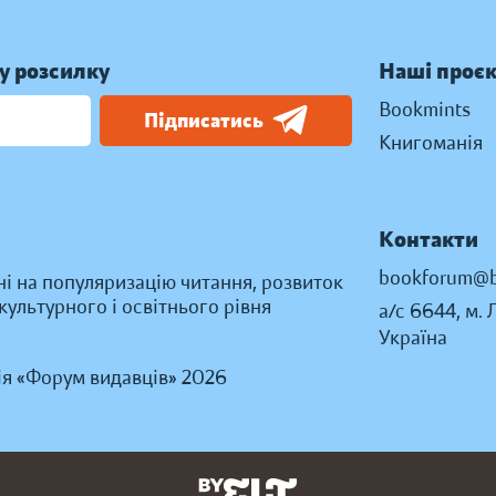
у розсилку
Наші проє
Bookmints
Підписатись
Книгоманія
Контакти
bookforum@b
ні на популяризацію читання, розвиток
ультурного і освітнього рівня
а/с 6644, м. 
Україна
ія «Форум видавців» 2026