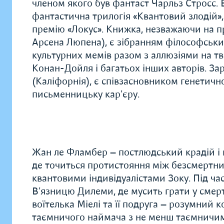
членом якого був фантаст Чарльз Стросс. 
фантастична трилогія «Квантовий злодій», 
премію «Локус». Книжка, незважаючи на п
Арсена Люпена), є зібранням філософських
культурних мемів разом з аллюзіями на т
Конан-Дойля і багатьох інших авторів. За
(Каліфорнія), є співзасновником генетичн
письменницьку карʼєру.
Жан ле Фламбер — постлюдський крадій і 
де точиться протистояння між безсмертни
квантовими індивідуалістами Зоку. Під ча
Вʼязницю Дилеми, де мусить грати у смерт
воїтелька Міелі та її подруга — розумний
таємничого наймача з не менш таємничим