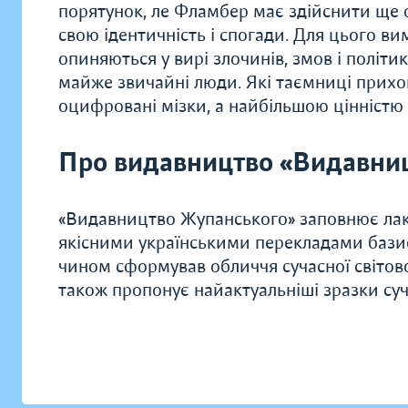
порятунок, ле Фламбер має здійснити ще 
свою ідентичність і спогади. Для цього в
опиняються у вирі злочинів, змов і політи
майже звичайні люди. Які таємниці прихов
оцифровані мізки, а найбільшою цінністю 
Про видавництво «Видавни
«Видавництво Жупанського» заповнює лак
якісними українськими перекладами базис
чином сформував обличчя сучасної світової 
також пропонує найактуальніші зразки суч