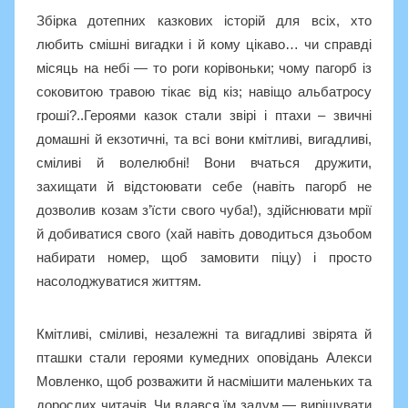
Збірка дотепних казкових історій для всіх, хто
любить смішні вигадки і й кому цікаво… чи справді
місяць на небі — то роги корівоньки; чому пагорб із
соковитою травою тікає від кіз; навіщо альбатросу
гроші?..Героями казок стали звірі і птахи – звичні
домашні й екзотичні, та всі вони кмітливі, вигадливі,
сміливі й волелюбні! Вони вчаться дружити,
захищати й відстоювати себе (навіть пагорб не
дозволив козам з’їсти свого чуба!), здійснювати мрії
й добиватися свого (хай навіть доводиться дзьобом
набирати номер, щоб замовити піцу) і просто
насолоджуватися життям.
Кмітливі, сміливі, незалежні та вигадливі звірята й
пташки стали героями кумедних оповідань Алекси
Мовленко, щоб розважити й насмішити маленьких та
дорослих читачів. Чи вдався їм задум — вирішувати